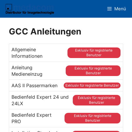
Zum
Menü
Inhalt
springen
GCC Anleitungen
Allgemeine
Exklusiv für registrierte
Benutzer
Informationen
Anleitung
Exklusiv für registrierte
Benutzer
Medieneinzug
AAS II Passermarken
Exklusiv für registrierte Benutzer
Bedienfeld Expert 24 und
Exklusiv für registrierte
Benutzer
24LX
Bedienfeld Expert
Exklusiv für registrierte
Benutzer
PRO