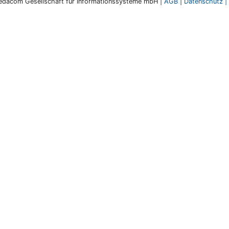
dacom Gesellschaft für Informationssysteme mbH |
AGB
|
Datenschutz
|