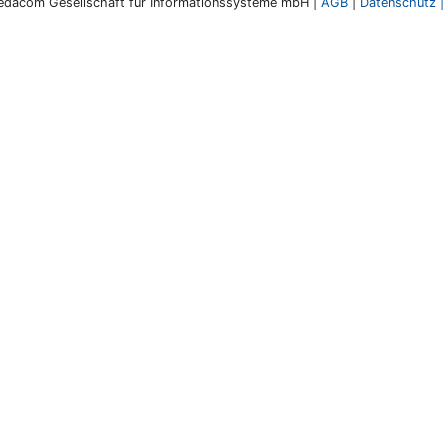
dacom Gesellschaft für Informationssysteme mbH |
AGB
|
Datenschutz
|